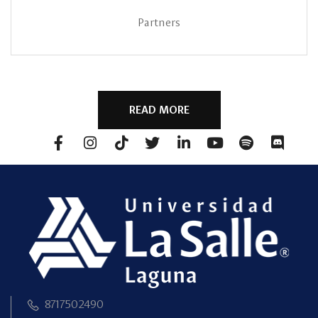
Partners
READ MORE
8717502490