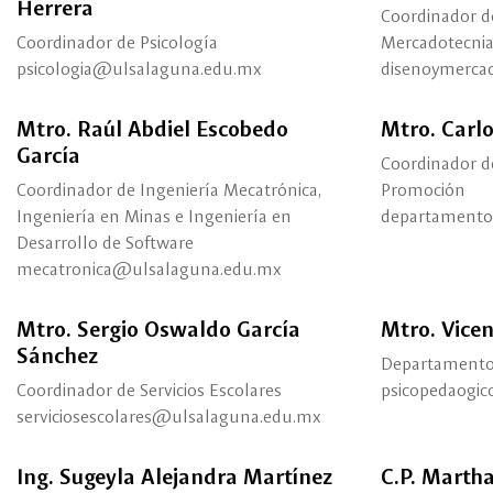
Herrera
Coordinador d
Coordinador de Psicología
Mercadotecni
psicologia@ulsalaguna.edu.mx
disenoymerca
Mtro. Raúl Abdiel Escobedo
Mtro. Carl
García
Coordinador d
Coordinador de Ingeniería Mecatrónica,
Promoción
Ingeniería en Minas e Ingeniería en
departamento
Desarrollo de Software
mecatronica@ulsalaguna.edu.mx
Mtro. Sergio Oswaldo García
Mtro. Vice
Sánchez
Departamento
Coordinador de Servicios Escolares
psicopedaogi
serviciosescolares@ulsalaguna.edu.mx
Ing. Sugeyla Alejandra Martínez
C.P. Marth