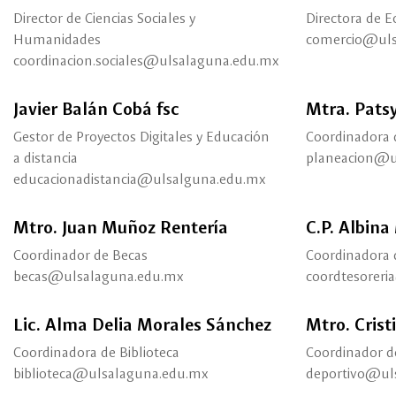
Director de Ciencias Sociales y
Directora de 
Humanidades
comercio@uls
coordinacion.sociales@ulsalaguna.edu.mx
Javier Balán Cobá fsc
Mtra. Pats
Gestor de Proyectos Digitales y Educación
Coordinadora d
a distancia
planeacion@u
educacionadistancia@ulsalguna.edu.mx
Mtro. Juan Muñoz Rentería
C.P. Albina
Coordinador de Becas
Coordinadora 
becas@ulsalaguna.edu.mx
coordtesorer
Lic. Alma Delia Morales Sánchez
Mtro. Crist
Coordinadora de Biblioteca
Coordinador d
biblioteca@ulsalaguna.edu.mx
deportivo@ul