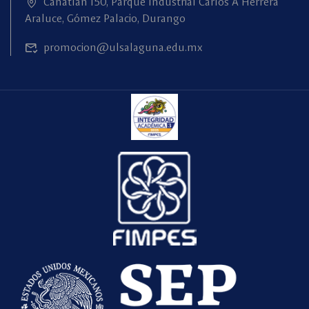
Canatlán 150, Parque Industrial Carlos A Herrera
Araluce, Gómez Palacio, Durango
promocion@ulsalaguna.edu.mx