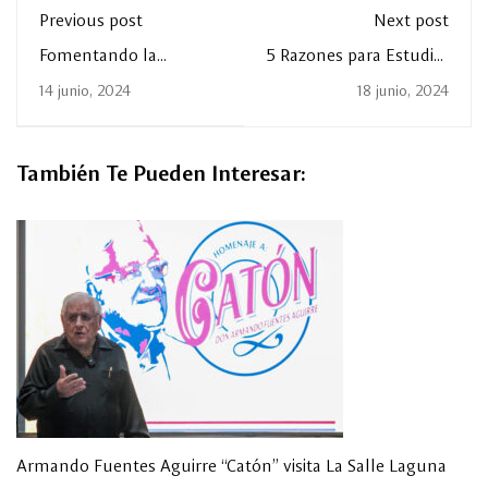
Previous post
Next post
Fomentando la
5 Razones para Estudiar
Participación Ciudadana
Ingeniería
14 junio, 2024
18 junio, 2024
Electromédica
También Te Pueden Interesar:
Armando Fuentes Aguirre “Catón” visita La Salle Laguna