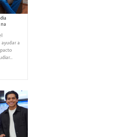
dia
una
el
ayudar a
mpacto
diar...