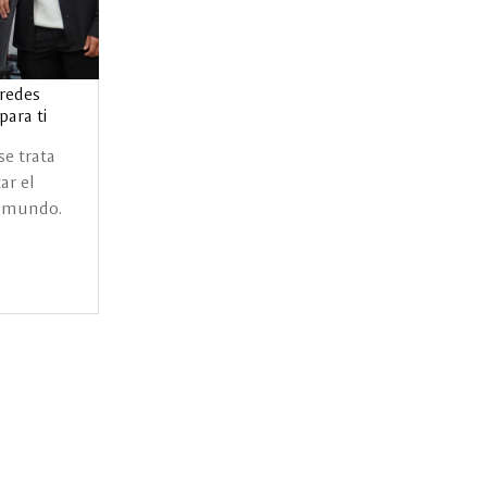
 redes
para ti
se trata
ar el
l mundo.