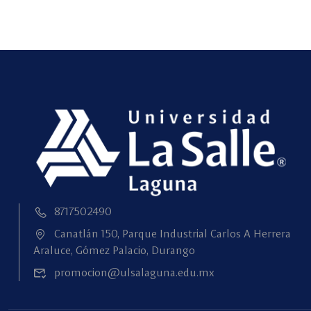
8717502490
Canatlán 150, Parque Industrial Carlos A Herrera
Araluce, Gómez Palacio, Durango
promocion@ulsalaguna.edu.mx