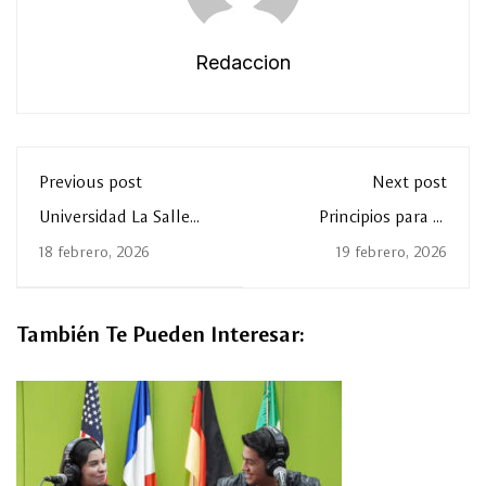
Redaccion
Previous post
Next post
Universidad La Salle
Principios para la
Laguna realizó “Ingenia
convivencia con la
18 febrero, 2026
19 febrero, 2026
La Salle”
Inteligencia Artificial
También Te Pueden Interesar: