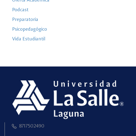
Podcast
Preparatoria
Psicopedagógico
Vida Estudiantil
8717502490