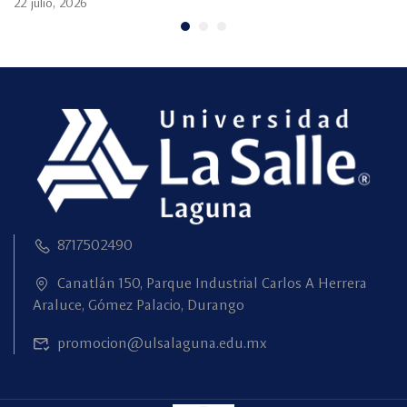
22 julio, 2026
8717502490
Canatlán 150, Parque Industrial Carlos A Herrera
Araluce, Gómez Palacio, Durango
promocion@ulsalaguna.edu.mx