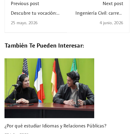
Previous post
Next post
Descubre tu vocación:
Ingeniería Civil: carrera
estudia Psicología en La
con impacto
25 mayo, 2026
4 junio, 2026
Salle Laguna
También Te Pueden Interesar:
¿Por qué estudiar Idiomas y Relaciones Públicas?