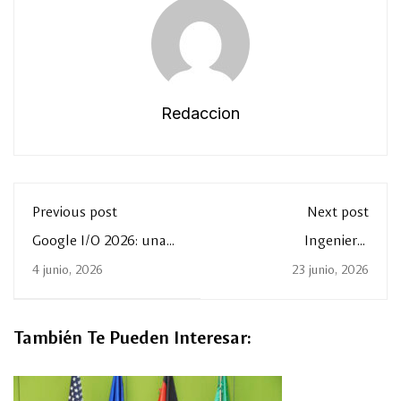
Redaccion
Previous post
Next post
Google I/O 2026: una
Ingeniería
experiencia de
Electromédica:
4 junio, 2026
23 junio, 2026
aprendizaje y
tecnología para la
actualizaciones.
salud
También Te Pueden Interesar: