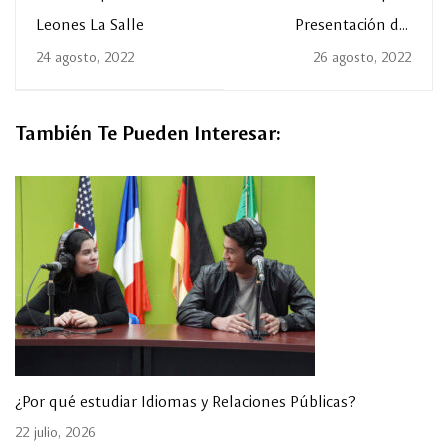
Leones La Salle
Presentación del
programa de acciones
24 agosto, 2022
26 agosto, 2022
universitarias de la
rectoría para el
semestre otoño 2022
También Te Pueden Interesar:
¿Por qué estudiar Idiomas y Relaciones Públicas?
22 julio, 2026