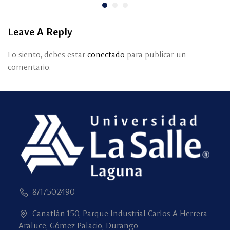
Leave A Reply
Lo siento, debes estar
conectado
para publicar un
comentario.
8717502490
Canatlán 150, Parque Industrial Carlos A Herrera
Araluce, Gómez Palacio, Durango