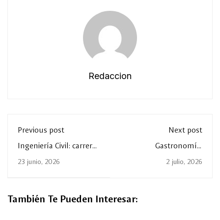
Redaccion
Previous post
Next post
Ingeniería Civil: carrera
Gastronomía:
con impacto
profesión, creatividad,
23 junio, 2026
2 julio, 2026
cultura y liderazgo
También Te Pueden Interesar: