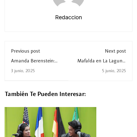
Redaccion
Previous post
Next post
Amanda Berenstein:
Mafalda en La Laguna:
Liderazgo con propósito
Estudiantes de La Salle
3 junio, 2025
5 junio, 2025
e innovación
la reciben con
creatividad
También Te Pueden Interesar: