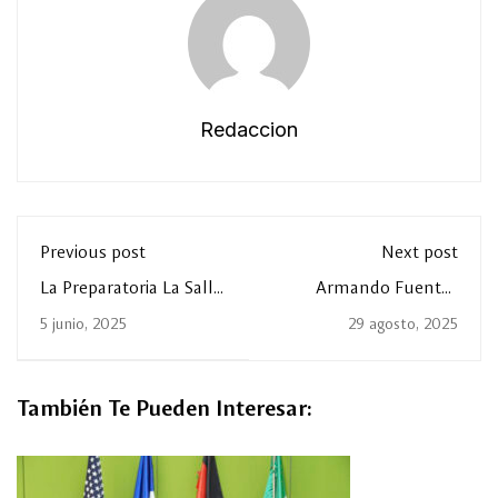
Redaccion
Previous post
Next post
La Preparatoria La Salle
Armando Fuentes
Torreón se integra a la
Aguirre “Catón” visita La
5 junio, 2025
29 agosto, 2025
Universidad La Salle
Salle Laguna
Laguna
También Te Pueden Interesar: