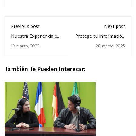
Previous post
Next post
Nuestra Experiencia en
Protege tu información
el Programa de
con la campaña "Vigila
19 marzo, 2025
28 marzo, 2025
Aprendizaje en Línea
y Verifica"
con Coursera y Google
Cloud.
También Te Pueden Interesar: