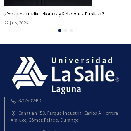
¿Por qué estudiar Idiomas y Relaciones Públicas?
22 julio, 2026
8717502490
Canatlán 150, Parque Industrial Carlos A Herrera
Araluce, Gómez Palacio, Durango