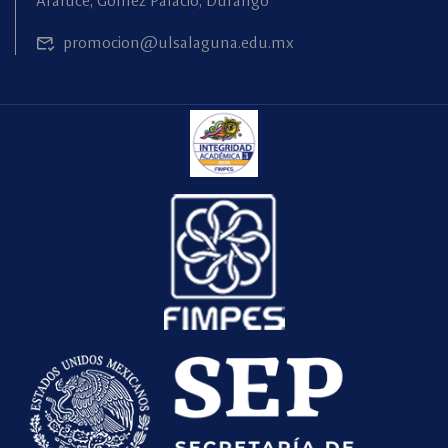
Araluce, Gómez Palacio, Durango
promocion@ulsalaguna.edu.mx