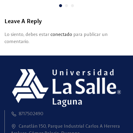
Leave A Reply
Lo siento, debes estar
conectado
para publicar un
comentario.
8717502490
Canatlán 150, Parque Industrial Carlos A Herrera