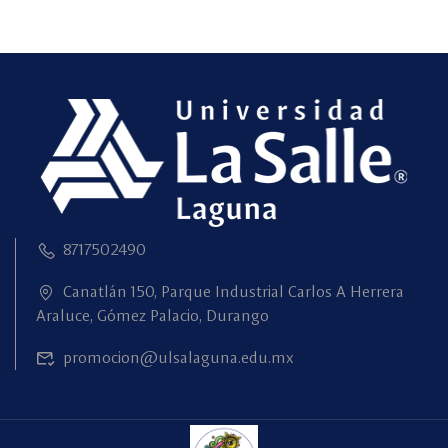
8717502490
Canatlán 150, Parque Industrial Carlos A Herrera
Araluce, Gómez Palacio, Durango
promocion@ulsalaguna.edu.mx