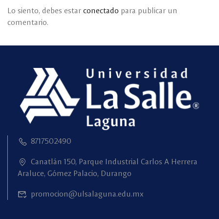
Lo siento, debes estar
conectado
para publicar un
comentario.
8717502490
Canatlán 150, Parque Industrial Carlos A Herrera
Araluce, Gómez Palacio, Durango
promocion@ulsalaguna.edu.mx