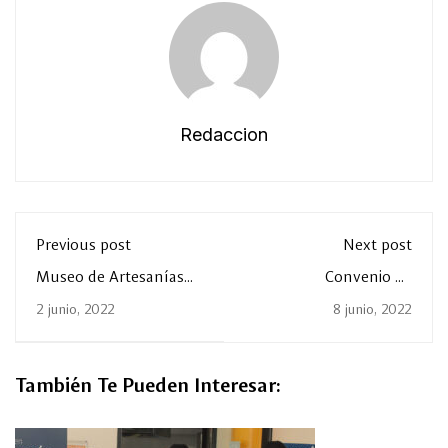
Redaccion
Previous post
Next post
Museo de Artesanías
Convenio de
Regionales (MUSAR)
Colaboración La Salle
2 junio, 2022
8 junio, 2022
Laguna - OCV Torreón
También Te Pueden Interesar: