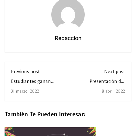
Redaccion
Previous post
Next post
Estudiantes ganan
Presentación del
concurso de
Manual Notas
31 marzo, 2022
8 abril, 2022
contaduría.
Periodísticas sobre el
Suicidio
También Te Pueden Interesar: